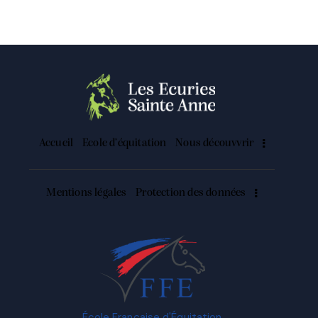
Accueil
Ecole d’équitation
Nous découvvrir
Mentions légales
Protection des données
École Française d'Équitation